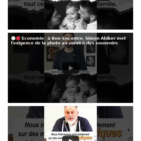
𝗘𝗰𝗼𝗻𝗼𝗺𝗶𝗲 : 𝗮̀ 𝗕𝗼𝗻-𝗘𝗻𝗰𝗼𝗻𝘁𝗿𝗲, 𝗦𝗶𝗺𝗼𝗻 𝗔𝗯𝗶𝗸𝗲𝗿 𝗺𝗲𝘁
𝗹’𝗲𝘅𝗶𝗴𝗲𝗻𝗰𝗲 𝗱𝗲 𝗹𝗮 𝗽𝗵𝗼𝘁𝗼 𝗮𝘂 𝘀𝗲𝗿𝘃𝗶𝗰𝗲 𝗱𝗲𝘀 𝘀𝗼𝘂𝘃𝗲𝗻𝗶𝗿𝘀