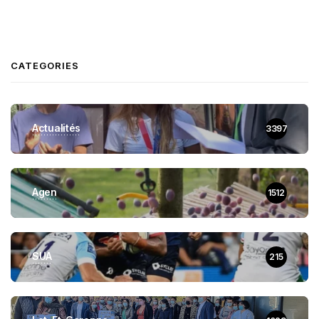
CATEGORIES
Actualités
3397
Agen
1512
SUA
215