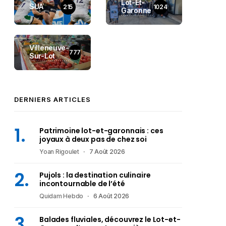
Lot-Et-
SUA
215
1024
Garonne
Villeneuve-
777
Sur-Lot
DERNIERS ARTICLES
Patrimoine lot-et-garonnais : ces
joyaux à deux pas de chez soi
Yoan Rigoulet
7 Août 2026
Pujols : la destination culinaire
incontournable de l’été
Quidam Hebdo
6 Août 2026
Balades fluviales, découvrez le Lot-et-