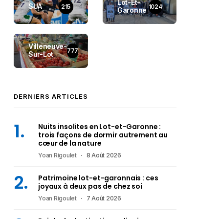
Lot-Et-
SUA
215
1024
Garonne
Villeneuve-
777
Sur-Lot
DERNIERS ARTICLES
Nuits insolites en Lot-et-Garonne :
trois façons de dormir autrement au
cœur de la nature
Yoan Rigoulet
8 Août 2026
Patrimoine lot-et-garonnais : ces
joyaux à deux pas de chez soi
Yoan Rigoulet
7 Août 2026