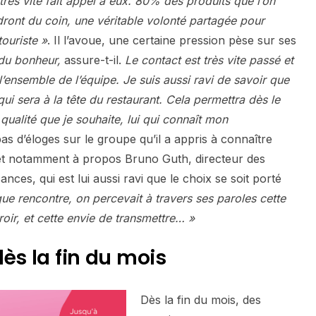
très vite fait appel à eux. 80% des produits que l’on
dront du coin, une véritable volonté partagée pour
touriste »
. Il l’avoue, une certaine pression pèse sur ses
 du bonheur,
assure-t-il.
Le contact est très vite passé et
’ensemble de l’équipe. Je suis aussi ravi de savoir que
ui sera à la tête du restaurant. Cela permettra dès le
qualité que je souhaite, lui qui connaît mon
 pas d’éloges sur le groupe qu’il a appris à connaître
 et notamment à propos Bruno Guth, directeur des
nces, qui est lui aussi ravi que le choix se soit porté
ue rencontre, on percevait à travers ses paroles cette
roir, et cette envie de transmettre… »
dès la fin du mois
Dès la fin du mois, des