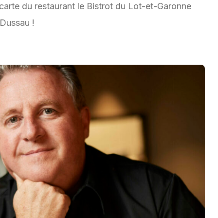
a carte du restaurant le Bistrot du Lot-et-Garonne
 Dussau !