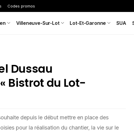
s
Codes promos
en
Villeneuve-Sur-Lot
Lot-Et-Garonne
SUA
hel Dussau
« Bistrot du Lot-
uhaite depuis le début mettre en place des
isies pour la réalisation du chantier, la vie sur le