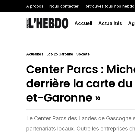
A propos
Nous contacter
Retrouvez tous nos hebdo
Accueil
Actualités
Ag
Actualités
Lot-Et-Garonne
Société
Center Parcs : Mic
derrière la carte du 
et-Garonne »
Le Center Parcs des Landes de Gascogne so
partenariats locaux. Outre les entreprises cho