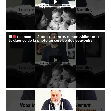
𝗘𝗰𝗼𝗻𝗼𝗺𝗶𝗲 : 𝗮̀ 𝗕𝗼𝗻-𝗘𝗻𝗰𝗼𝗻𝘁𝗿𝗲, 𝗦𝗶𝗺𝗼𝗻 𝗔𝗯𝗶𝗸𝗲𝗿 𝗺𝗲𝘁
𝗹’𝗲𝘅𝗶𝗴𝗲𝗻𝗰𝗲 𝗱𝗲 𝗹𝗮 𝗽𝗵𝗼𝘁𝗼 𝗮𝘂 𝘀𝗲𝗿𝘃𝗶𝗰𝗲 𝗱𝗲𝘀 𝘀𝗼𝘂𝘃𝗲𝗻𝗶𝗿𝘀