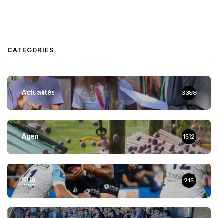
CATEGORIES
Actualités
3398
Agen
1512
SUA
215