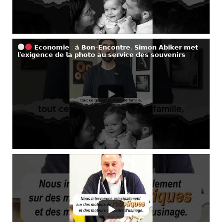
𝗘𝗰𝗼𝗻𝗼𝗺𝗶𝗲 : 𝗮̀ 𝗕𝗼𝗻-𝗘𝗻𝗰𝗼𝗻𝘁𝗿𝗲, 𝗦𝗶𝗺𝗼𝗻 𝗔𝗯𝗶𝗸𝗲𝗿 𝗺𝗲𝘁
𝗹’𝗲𝘅𝗶𝗴𝗲𝗻𝗰𝗲 𝗱𝗲 𝗹𝗮 𝗽𝗵𝗼𝘁𝗼 𝗮𝘂 𝘀𝗲𝗿𝘃𝗶𝗰𝗲 𝗱𝗲𝘀 𝘀𝗼𝘂𝘃𝗲𝗻𝗶𝗿𝘀