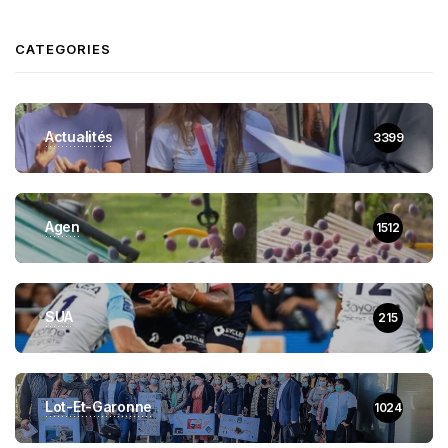
CATEGORIES
Actualités
3399
Agen
1512
SUA
215
Lot-Et-Garonne
1024