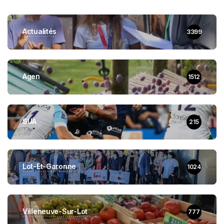
Actualités
3399
Agen
1512
SUA
215
Lot-Et-Garonne
1024
Villeneuve-Sur-Lot
777