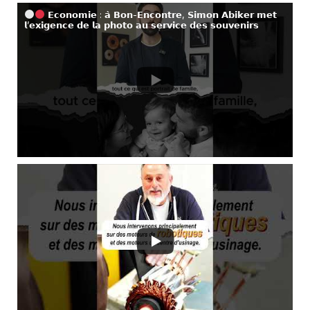
𝗘𝗰𝗼𝗻𝗼𝗺𝗶𝗲 : 𝗮̀ 𝗕𝗼𝗻-𝗘𝗻𝗰𝗼𝗻𝘁𝗿𝗲, 𝗦𝗶𝗺𝗼𝗻 𝗔𝗯𝗶𝗸𝗲𝗿 𝗺𝗲𝘁
𝗹’𝗲𝘅𝗶𝗴𝗲𝗻𝗰𝗲 𝗱𝗲 𝗹𝗮 𝗽𝗵𝗼𝘁𝗼 𝗮𝘂 𝘀𝗲𝗿𝘃𝗶𝗰𝗲 𝗱𝗲𝘀 𝘀𝗼𝘂𝘃𝗲𝗻𝗶𝗿𝘀