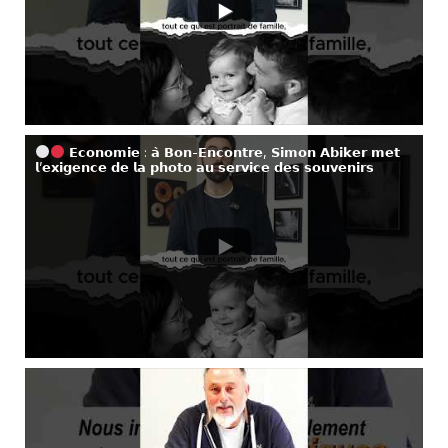
𝗘𝗰𝗼𝗻𝗼𝗺𝗶𝗲 : 𝗮̀ 𝗕𝗼𝗻-𝗘𝗻𝗰𝗼𝗻𝘁𝗿𝗲, 𝗦𝗶𝗺𝗼𝗻 𝗔𝗯𝗶𝗸𝗲𝗿 𝗺𝗲𝘁
𝗹’𝗲𝘅𝗶𝗴𝗲𝗻𝗰𝗲 𝗱𝗲 𝗹𝗮 𝗽𝗵𝗼𝘁𝗼 𝗮𝘂 𝘀𝗲𝗿𝘃𝗶𝗰𝗲 𝗱𝗲𝘀 𝘀𝗼𝘂𝘃𝗲𝗻𝗶𝗿𝘀