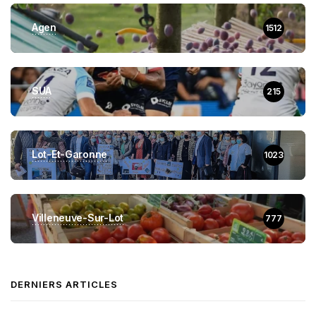
Agen
1512
SUA
215
Lot-Et-Garonne
1023
Villeneuve-Sur-Lot
777
DERNIERS ARTICLES