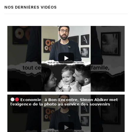
NOS DERNIÈRES VIDÉOS
𝗘𝗰𝗼𝗻𝗼𝗺𝗶𝗲 : 𝗮̀ 𝗕𝗼𝗻-𝗘𝗻𝗰𝗼𝗻𝘁𝗿𝗲, 𝗦𝗶𝗺𝗼𝗻 𝗔𝗯𝗶𝗸𝗲𝗿 𝗺𝗲𝘁
𝗹’𝗲𝘅𝗶𝗴𝗲𝗻𝗰𝗲 𝗱𝗲 𝗹𝗮 𝗽𝗵𝗼𝘁𝗼 𝗮𝘂 𝘀𝗲𝗿𝘃𝗶𝗰𝗲 𝗱𝗲𝘀 𝘀𝗼𝘂𝘃𝗲𝗻𝗶𝗿𝘀