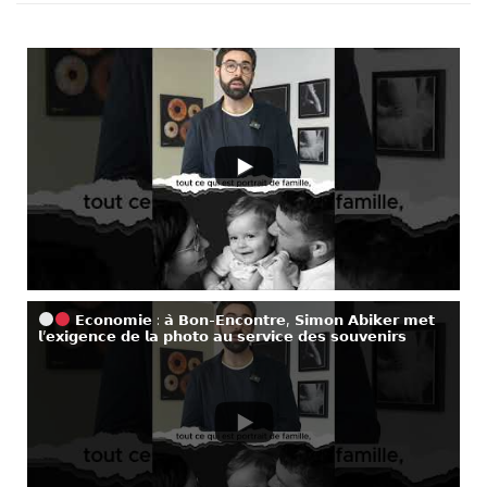
𝗘𝗰𝗼𝗻𝗼𝗺𝗶𝗲 : 𝗮̀ 𝗕𝗼𝗻-𝗘𝗻𝗰𝗼𝗻𝘁𝗿𝗲, 𝗦𝗶𝗺𝗼𝗻 𝗔𝗯𝗶𝗸𝗲𝗿 𝗺𝗲𝘁
𝗹’𝗲𝘅𝗶𝗴𝗲𝗻𝗰𝗲 𝗱𝗲 𝗹𝗮 𝗽𝗵𝗼𝘁𝗼 𝗮𝘂 𝘀𝗲𝗿𝘃𝗶𝗰𝗲 𝗱𝗲𝘀 𝘀𝗼𝘂𝘃𝗲𝗻𝗶𝗿𝘀