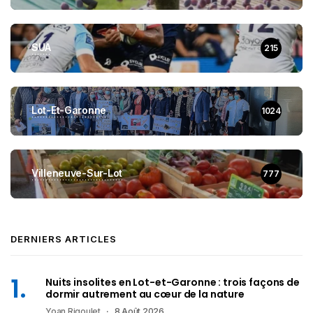
SUA
215
Lot-Et-Garonne
1024
Villeneuve-Sur-Lot
777
DERNIERS ARTICLES
Nuits insolites en Lot-et-Garonne : trois façons de
dormir autrement au cœur de la nature
Yoan Rigoulet
8 Août 2026