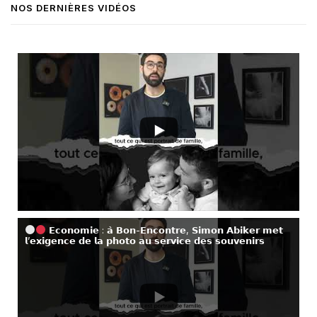
NOS DERNIÈRES VIDÉOS
𝗘𝗰𝗼𝗻𝗼𝗺𝗶𝗲 : 𝗮̀ 𝗕𝗼𝗻-𝗘𝗻𝗰𝗼𝗻𝘁𝗿𝗲, 𝗦𝗶𝗺𝗼𝗻 𝗔𝗯𝗶𝗸𝗲𝗿 𝗺𝗲𝘁
𝗹’𝗲𝘅𝗶𝗴𝗲𝗻𝗰𝗲 𝗱𝗲 𝗹𝗮 𝗽𝗵𝗼𝘁𝗼 𝗮𝘂 𝘀𝗲𝗿𝘃𝗶𝗰𝗲 𝗱𝗲𝘀 𝘀𝗼𝘂𝘃𝗲𝗻𝗶𝗿𝘀