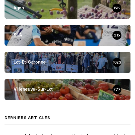
Agen
1512
SUA
215
Lot-Et-Garonne
1023
Villeneuve-Sur-Lot
777
DERNIERS ARTICLES