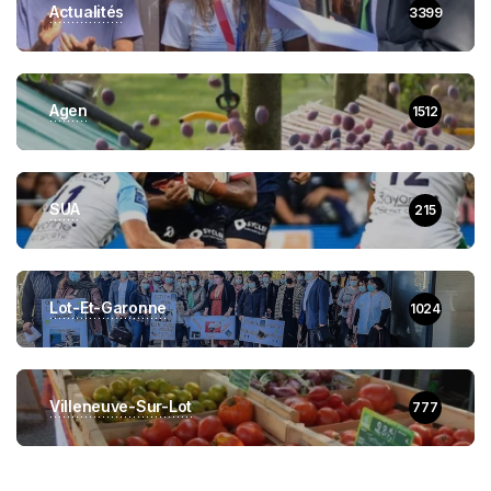
Actualités
3399
Agen
1512
SUA
215
Lot-Et-Garonne
1024
Villeneuve-Sur-Lot
777