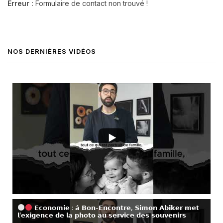
Erreur :
Formulaire de contact non trouvé !
NOS DERNIÈRES VIDÉOS
𝗘𝗰𝗼𝗻𝗼𝗺𝗶𝗲 : 𝗮̀ 𝗕𝗼𝗻-𝗘𝗻𝗰𝗼𝗻𝘁𝗿𝗲, 𝗦𝗶𝗺𝗼𝗻 𝗔𝗯𝗶𝗸𝗲𝗿 𝗺𝗲𝘁
𝗹’𝗲𝘅𝗶𝗴𝗲𝗻𝗰𝗲 𝗱𝗲 𝗹𝗮 𝗽𝗵𝗼𝘁𝗼 𝗮𝘂 𝘀𝗲𝗿𝘃𝗶𝗰𝗲 𝗱𝗲𝘀 𝘀𝗼𝘂𝘃𝗲𝗻𝗶𝗿𝘀