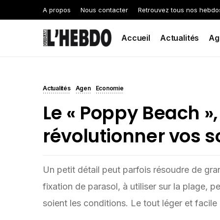
A propos
Nous contacter
Retrouvez tous nos hebdo
Accueil
Actualités
Ag
Actualités
Agen
Economie
Le « Poppy Beach », 
révolutionner vos s
Un petit détail peut parfois résoudre de gr
fixation de parasol, à utiliser sur la plage,
soient les conditions. Le tout léger et facile