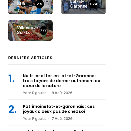
Lot-Et-
SUA
215
1024
Garonne
Villeneuve-
777
Sur-Lot
DERNIERS ARTICLES
Nuits insolites en Lot-et-Garonne :
trois façons de dormir autrement au
cœur de la nature
Yoan Rigoulet
8 Août 2026
Patrimoine lot-et-garonnais : ces
joyaux à deux pas de chez soi
Yoan Rigoulet
7 Août 2026