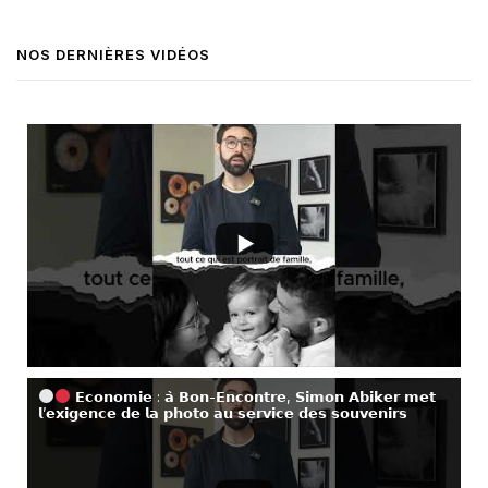
NOS DERNIÈRES VIDÉOS
𝗘𝗰𝗼𝗻𝗼𝗺𝗶𝗲 : 𝗮̀ 𝗕𝗼𝗻-𝗘𝗻𝗰𝗼𝗻𝘁𝗿𝗲, 𝗦𝗶𝗺𝗼𝗻 𝗔𝗯𝗶𝗸𝗲𝗿 𝗺𝗲𝘁
𝗹’𝗲𝘅𝗶𝗴𝗲𝗻𝗰𝗲 𝗱𝗲 𝗹𝗮 𝗽𝗵𝗼𝘁𝗼 𝗮𝘂 𝘀𝗲𝗿𝘃𝗶𝗰𝗲 𝗱𝗲𝘀 𝘀𝗼𝘂𝘃𝗲𝗻𝗶𝗿𝘀