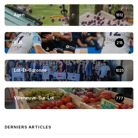
Agen
1512
SUA
215
Lot-Et-Garonne
1025
Villeneuve-Sur-Lot
777
DERNIERS ARTICLES