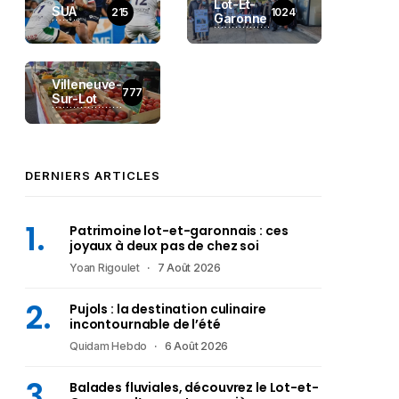
Lot-Et-
SUA
215
1024
Garonne
Villeneuve-
777
Sur-Lot
DERNIERS ARTICLES
Patrimoine lot-et-garonnais : ces
joyaux à deux pas de chez soi
Yoan Rigoulet
7 Août 2026
Pujols : la destination culinaire
incontournable de l’été
Quidam Hebdo
6 Août 2026
Balades fluviales, découvrez le Lot-et-