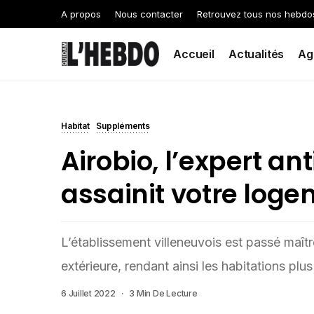
A propos
Nous contacter
Retrouvez tous nos hebdo
Accueil
Actualités
Ag
Habitat
Suppléments
Airobio, l’expert an
assainit votre log
L’établissement villeneuvois est passé maître
extérieure, rendant ainsi les habitations plu
6 Juillet 2022
3 Min De Lecture