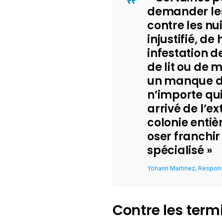
demander les 
contre les nu
injustifié, de
infestation d
de lit ou de 
un manque d’
n’importe qui.
arrivé de l’e
colonie entièr
oser franchir
spécialisé »
Yohann Martinez, Respons
Contre les term