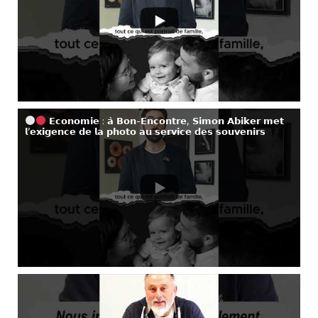
𝗘𝗰𝗼𝗻𝗼𝗺𝗶𝗲 : 𝗮̀ 𝗕𝗼𝗻-𝗘𝗻𝗰𝗼𝗻𝘁𝗿𝗲, 𝗦𝗶𝗺𝗼𝗻 𝗔𝗯𝗶𝗸𝗲𝗿 𝗺𝗲𝘁
𝗹’𝗲𝘅𝗶𝗴𝗲𝗻𝗰𝗲 𝗱𝗲 𝗹𝗮 𝗽𝗵𝗼𝘁𝗼 𝗮𝘂 𝘀𝗲𝗿𝘃𝗶𝗰𝗲 𝗱𝗲𝘀 𝘀𝗼𝘂𝘃𝗲𝗻𝗶𝗿𝘀