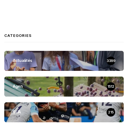
CATEGORIES
Actualités
3399
Agen
1512
SUA
215