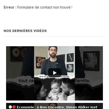
Erreur :
Formulaire de contact non trouvé !
NOS DERNIÈRES VIDÉOS
𝗘𝗰𝗼𝗻𝗼𝗺𝗶𝗲 : 𝗮̀ 𝗕𝗼𝗻-𝗘𝗻𝗰𝗼𝗻𝘁𝗿𝗲, 𝗦𝗶𝗺𝗼𝗻 𝗔𝗯𝗶𝗸𝗲𝗿 𝗺𝗲𝘁