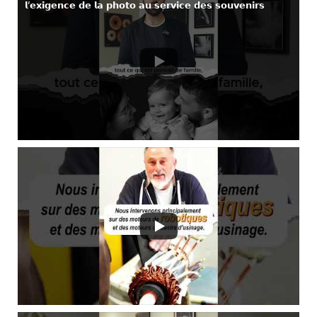
𝗹’𝗲𝘅𝗶𝗴𝗲𝗻𝗰𝗲 𝗱𝗲 𝗹𝗮 𝗽𝗵𝗼𝘁𝗼 𝗮𝘂 𝘀𝗲𝗿𝘃𝗶𝗰𝗲 𝗱𝗲𝘀 𝘀𝗼𝘂𝘃𝗲𝗻𝗶𝗿𝘀