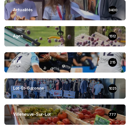
Actualités
3400
Agen
1512
SUA
215
Lot-Et-Garonne
1025
Villeneuve-Sur-Lot
777