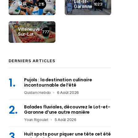
Lot-Et-
SUA
215
1023
Garonne
Villeneuve-
777
Sur-Lot
DERNIERS ARTICLES
Pujols : la destination culinaire
incontournable de l’été
Quidam Hebdo
6 Août 2026
Balades fluviales, découvrez le Lot-et-
Garonne d’une autre manière
Yoan Rigoulet
5 Août 2026
Huit spots pour piquer une tête cet été