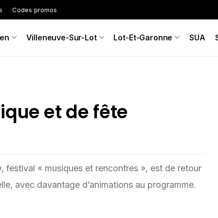
s
Codes promos
en
Villeneuve-Sur-Lot
Lot-Et-Garonne
SUA
que et de fête
, festival « musiques et rencontres », est de retour
elle, avec davantage d’animations au programme.