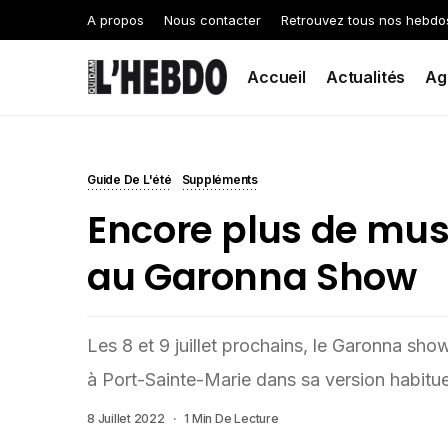
A propos
Nous contacter
Retrouvez tous nos hebdo
Accueil
Actualités
Ag
Guide De L'été
Suppléments
Encore plus de musi
au Garonna Show
Les 8 et 9 juillet prochains, le Garonna show
à Port-Sainte-Marie dans sa version habitu
8 Juillet 2022
1 Min De Lecture