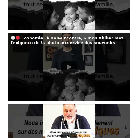
𝗘𝗰𝗼𝗻𝗼𝗺𝗶𝗲 : 𝗮̀ 𝗕𝗼𝗻-𝗘𝗻𝗰𝗼𝗻𝘁𝗿𝗲, 𝗦𝗶𝗺𝗼𝗻 𝗔𝗯𝗶𝗸𝗲𝗿 𝗺𝗲𝘁
𝗹’𝗲𝘅𝗶𝗴𝗲𝗻𝗰𝗲 𝗱𝗲 𝗹𝗮 𝗽𝗵𝗼𝘁𝗼 𝗮𝘂 𝘀𝗲𝗿𝘃𝗶𝗰𝗲 𝗱𝗲𝘀 𝘀𝗼𝘂𝘃𝗲𝗻𝗶𝗿𝘀