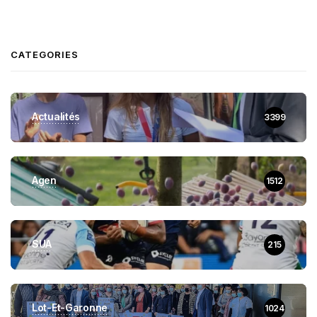
CATEGORIES
Actualités
3399
Agen
1512
SUA
215
Lot-Et-Garonne
1024