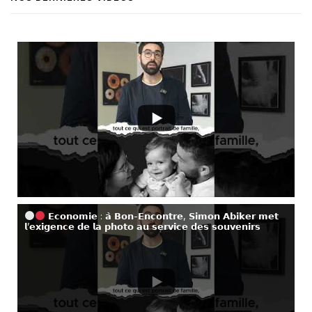
𝗘𝗰𝗼𝗻𝗼𝗺𝗶𝗲 : 𝗮̀ 𝗕𝗼𝗻-𝗘𝗻𝗰𝗼𝗻𝘁𝗿𝗲, 𝗦𝗶𝗺𝗼𝗻 𝗔𝗯𝗶𝗸𝗲𝗿 𝗺𝗲𝘁
𝗹’𝗲𝘅𝗶𝗴𝗲𝗻𝗰𝗲 𝗱𝗲 𝗹𝗮 𝗽𝗵𝗼𝘁𝗼 𝗮𝘂 𝘀𝗲𝗿𝘃𝗶𝗰𝗲 𝗱𝗲𝘀 𝘀𝗼𝘂𝘃𝗲𝗻𝗶𝗿𝘀