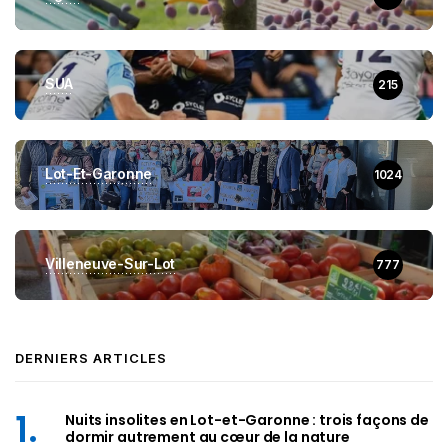
SUA
215
Lot-Et-Garonne
1024
Villeneuve-Sur-Lot
777
DERNIERS ARTICLES
Nuits insolites en Lot-et-Garonne : trois façons de
dormir autrement au cœur de la nature