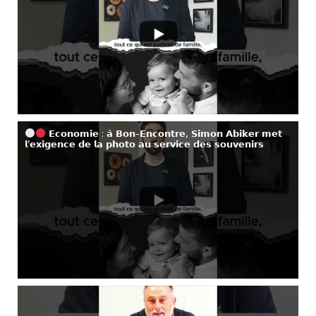
𝗘𝗰𝗼𝗻𝗼𝗺𝗶𝗲 : 𝗮̀ 𝗕𝗼𝗻-𝗘𝗻𝗰𝗼𝗻𝘁𝗿𝗲, 𝗦𝗶𝗺𝗼𝗻 𝗔𝗯𝗶𝗸𝗲𝗿 𝗺𝗲𝘁
𝗹’𝗲𝘅𝗶𝗴𝗲𝗻𝗰𝗲 𝗱𝗲 𝗹𝗮 𝗽𝗵𝗼𝘁𝗼 𝗮𝘂 𝘀𝗲𝗿𝘃𝗶𝗰𝗲 𝗱𝗲𝘀 𝘀𝗼𝘂𝘃𝗲𝗻𝗶𝗿𝘀