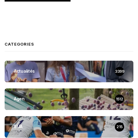
CATEGORIES
Actualités
3399
Agen
1512
SUA
215