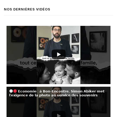
NOS DERNIÈRES VIDÉOS
𝗘𝗰𝗼𝗻𝗼𝗺𝗶𝗲 : 𝗮̀ 𝗕𝗼𝗻-𝗘𝗻𝗰𝗼𝗻𝘁𝗿𝗲, 𝗦𝗶𝗺𝗼𝗻 𝗔𝗯𝗶𝗸𝗲𝗿 𝗺𝗲𝘁
𝗹’𝗲𝘅𝗶𝗴𝗲𝗻𝗰𝗲 𝗱𝗲 𝗹𝗮 𝗽𝗵𝗼𝘁𝗼 𝗮𝘂 𝘀𝗲𝗿𝘃𝗶𝗰𝗲 𝗱𝗲𝘀 𝘀𝗼𝘂𝘃𝗲𝗻𝗶𝗿𝘀