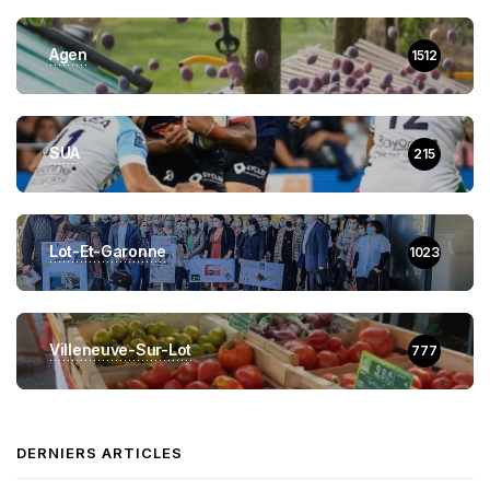
Agen
1512
SUA
215
Lot-Et-Garonne
1023
Villeneuve-Sur-Lot
777
DERNIERS ARTICLES