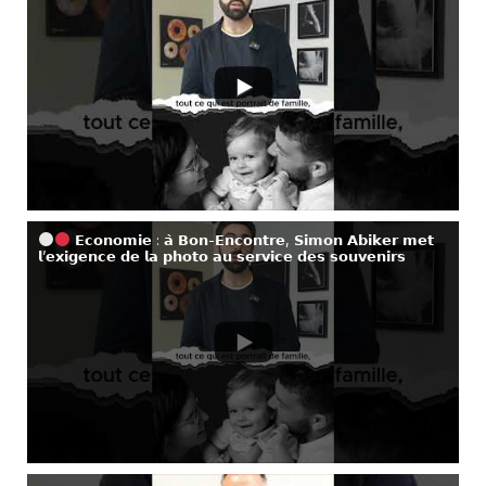
𝗘𝗰𝗼𝗻𝗼𝗺𝗶𝗲 : 𝗮̀ 𝗕𝗼𝗻-𝗘𝗻𝗰𝗼𝗻𝘁𝗿𝗲, 𝗦𝗶𝗺𝗼𝗻 𝗔𝗯𝗶𝗸𝗲𝗿 𝗺𝗲𝘁
𝗹’𝗲𝘅𝗶𝗴𝗲𝗻𝗰𝗲 𝗱𝗲 𝗹𝗮 𝗽𝗵𝗼𝘁𝗼 𝗮𝘂 𝘀𝗲𝗿𝘃𝗶𝗰𝗲 𝗱𝗲𝘀 𝘀𝗼𝘂𝘃𝗲𝗻𝗶𝗿𝘀