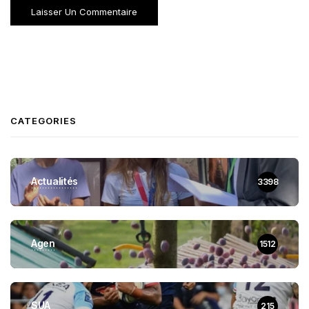
CATEGORIES
Actualités
3398
Agen
1512
SUA
215