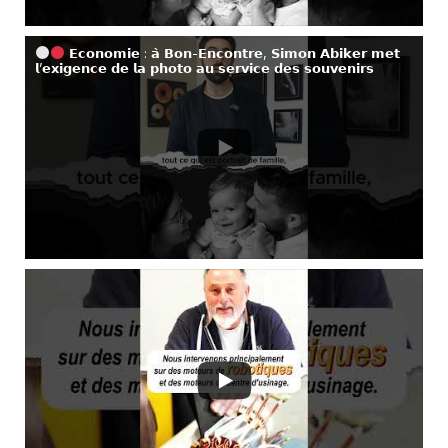
𝗘𝗰𝗼𝗻𝗼𝗺𝗶𝗲 : 𝗮̀ 𝗕𝗼𝗻-𝗘𝗻𝗰𝗼𝗻𝘁𝗿𝗲, 𝗦𝗶𝗺𝗼𝗻 𝗔𝗯𝗶𝗸𝗲𝗿 𝗺𝗲𝘁
𝗹’𝗲𝘅𝗶𝗴𝗲𝗻𝗰𝗲 𝗱𝗲 𝗹𝗮 𝗽𝗵𝗼𝘁𝗼 𝗮𝘂 𝘀𝗲𝗿𝘃𝗶𝗰𝗲 𝗱𝗲𝘀 𝘀𝗼𝘂𝘃𝗲𝗻𝗶𝗿𝘀