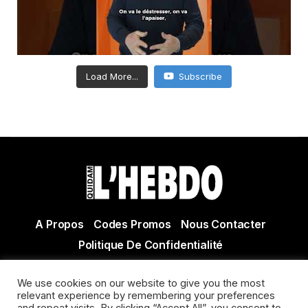
Load More...
Subscribe
A Propos
Codes Promos
Nous Contacter
Politique De Confidentialité
© Copyright 2021 Tous droits réservés Quidam Hebdo
We use cookies on our website to give you the most
Actualité Agen - Actualité en lot et Garonne - Actualité
relevant experience by remembering your preferences
Villeneuve sur Lot