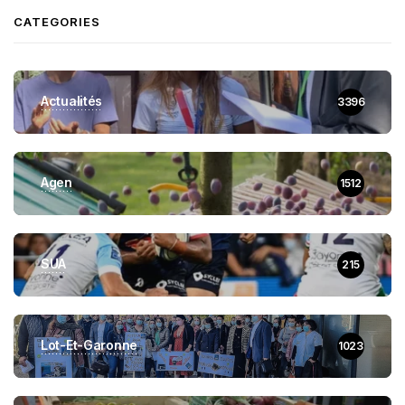
CATEGORIES
Actualités
3396
Agen
1512
SUA
215
Lot-Et-Garonne
1023