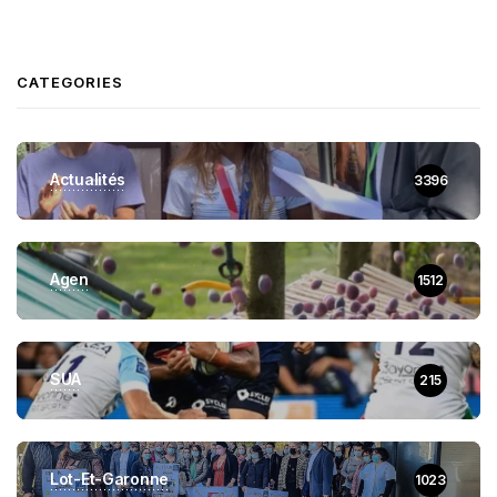
CATEGORIES
Actualités
3396
Agen
1512
SUA
215
Lot-Et-Garonne
1023