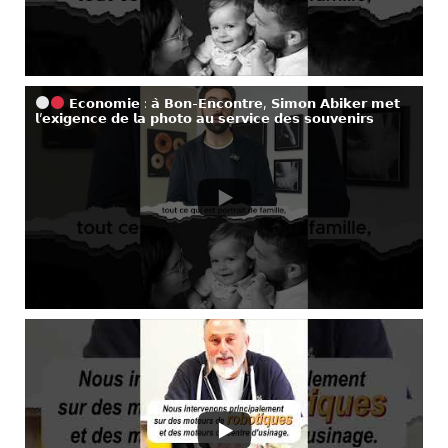
𝗘𝗰𝗼𝗻𝗼𝗺𝗶𝗲 : 𝗮̀ 𝗕𝗼𝗻-𝗘𝗻𝗰𝗼𝗻𝘁𝗿𝗲, 𝗦𝗶𝗺𝗼𝗻 𝗔𝗯𝗶𝗸𝗲𝗿 𝗺𝗲𝘁
𝗹’𝗲𝘅𝗶𝗴𝗲𝗻𝗰𝗲 𝗱𝗲 𝗹𝗮 𝗽𝗵𝗼𝘁𝗼 𝗮𝘂 𝘀𝗲𝗿𝘃𝗶𝗰𝗲 𝗱𝗲𝘀 𝘀𝗼𝘂𝘃𝗲𝗻𝗶𝗿𝘀