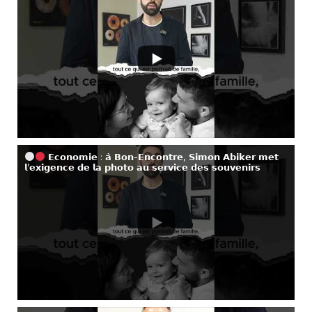
𝗘𝗰𝗼𝗻𝗼𝗺𝗶𝗲 : 𝗮̀ 𝗕𝗼𝗻-𝗘𝗻𝗰𝗼𝗻𝘁𝗿𝗲, 𝗦𝗶𝗺𝗼𝗻 𝗔𝗯𝗶𝗸𝗲𝗿 𝗺𝗲𝘁
𝗹’𝗲𝘅𝗶𝗴𝗲𝗻𝗰𝗲 𝗱𝗲 𝗹𝗮 𝗽𝗵𝗼𝘁𝗼 𝗮𝘂 𝘀𝗲𝗿𝘃𝗶𝗰𝗲 𝗱𝗲𝘀 𝘀𝗼𝘂𝘃𝗲𝗻𝗶𝗿𝘀