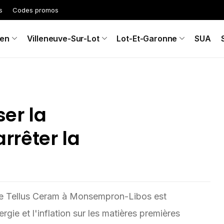
s
Codes promos
en
Villeneuve-Sur-Lot
Lot-Et-Garonne
SUA
ser la
arrêter la
rie Tellus Ceram à Monsempron-Libos est
rgie et l'inflation sur les matières premières