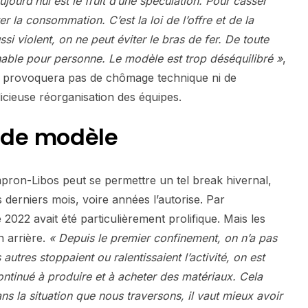
jourd’hui est le fruit d’une spéculation. Pour casser
ter la consommation. C’est la loi de l’offre et de la
 violent, on ne peut éviter le bras de fer. De toute
enable pour personne. Le modèle est trop déséquilibré »
,
 ne provoquera pas de chômage technique ni de
icieuse réorganisation des équipes.
de modèle
pron-Libos peut se permettre un tel break hivernal,
s derniers mois, voire années l’autorise. Par
le 2022 avait été particulièrement prolifique. Mais les
n arrière.
« Depuis le premier confinement, on n’a pas
 autres stoppaient ou ralentissaient l’activité, on est
ontinué à produire et à acheter des matériaux. Cela
s la situation que nous traversons, il vaut mieux avoir