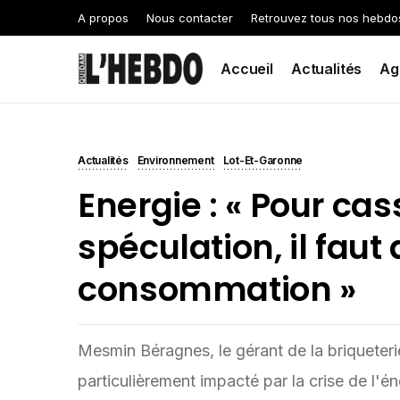
A propos
Nous contacter
Retrouvez tous nos hebdo
Accueil
Actualités
Ag
Actualités
Environnement
Lot-Et-Garonne
Energie : « Pour cas
spéculation, il faut 
consommation »
Mesmin Béragnes, le gérant de la briquete
particulièrement impacté par la crise de l'éne