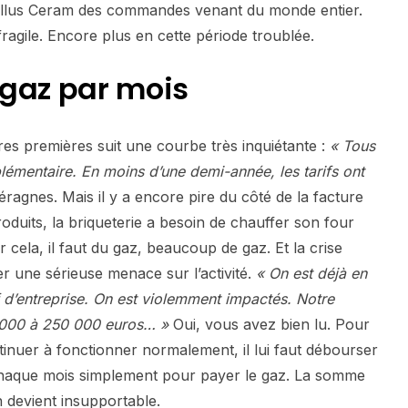
 Tellus Ceram des commandes venant du monde entier.
 fragile. Encore plus en cette période troublée.
 gaz par mois
res premières suit une courbe très inquiétante :
« Tous
émentaire. En moins d’une demi-année, les tarifs ont
ragnes. Mais il y a encore pire du côté de la facture
oduits, la briqueterie a besoin de chauffer son four
r cela, il faut du gaz, beaucoup de gaz. Et la crise
ner une sérieuse menace sur l’activité.
« On est déjà en
f d’entreprise. On est violemment impactés. Notre
5 000 à 250 000 euros… »
Oui, vous avez bien lu. Pour
inuer à fonctionner normalement, il lui faut débourser
 chaque mois simplement pour payer le gaz. La somme
n devient insupportable.