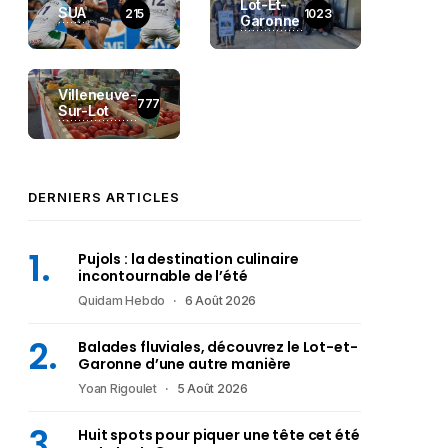
Lot-Et-
SUA
215
1023
Garonne
Villeneuve-
777
Sur-Lot
DERNIERS ARTICLES
Pujols : la destination culinaire
incontournable de l’été
Quidam Hebdo
6 Août 2026
Balades fluviales, découvrez le Lot-et-
Garonne d’une autre manière
Yoan Rigoulet
5 Août 2026
Huit spots pour piquer une tête cet été