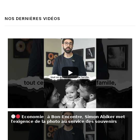
NOS DERNIÈRES VIDÉOS
𝗘𝗰𝗼𝗻𝗼𝗺𝗶𝗲 : 𝗮̀ 𝗕𝗼𝗻-𝗘𝗻𝗰𝗼𝗻𝘁𝗿𝗲, 𝗦𝗶𝗺𝗼𝗻 𝗔𝗯𝗶𝗸𝗲𝗿 𝗺𝗲𝘁
𝗹’𝗲𝘅𝗶𝗴𝗲𝗻𝗰𝗲 𝗱𝗲 𝗹𝗮 𝗽𝗵𝗼𝘁𝗼 𝗮𝘂 𝘀𝗲𝗿𝘃𝗶𝗰𝗲 𝗱𝗲𝘀 𝘀𝗼𝘂𝘃𝗲𝗻𝗶𝗿𝘀