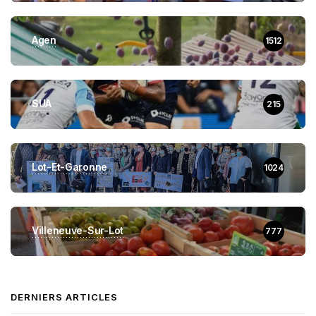
Agen
1512
SUA
215
Lot-Et-Garonne
1024
Villeneuve-Sur-Lot
777
DERNIERS ARTICLES