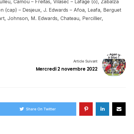
leu, Camou – Freitas, Vilasec – Lafage (o), Zabalza
sen (cap) – Desjeux, J. Edwards – Afoa, Leafa, Berguet
art, Johnson, M. Edwards, Chateau, Percillier,
Article Suivant
Mercredi 2 novembre 2022
Share On Twitter