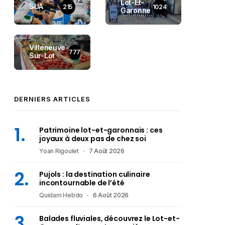
Lot-Et-
SUA
215
1024
Garonne
Villeneuve-
777
Sur-Lot
DERNIERS ARTICLES
Patrimoine lot-et-garonnais : ces
joyaux à deux pas de chez soi
Yoan Rigoulet
7 Août 2026
Pujols : la destination culinaire
incontournable de l’été
Quidam Hebdo
6 Août 2026
Balades fluviales, découvrez le Lot-et-