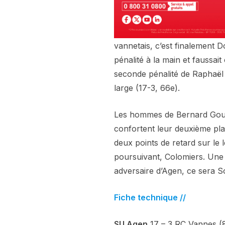
vannetais, c’est finalement Do
pénalité à la main et faussai
seconde pénalité de Raphaël 
large (17-3, 66e).
Les hommes de Bernard Goutt
confortent leur deuxième pla
deux points de retard sur le
poursuivant, Colomiers. Une 
adversaire d’Agen, ce sera 
Fiche technique //
SU Agen
17 – 3 RC Vannes (8