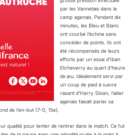
grosse pression effectuée
par les Vannetais dans le
camp agenais. Pendant dix
minutes, les Bleu et Blanc
ont courbé l’échine sans
concéder de points. Ils ont
été récompensés de leurs
efforts par un essai d’Iban
Etcheverry au quart d’heure
de jeu. Idéalement servi par
un coup de pied à suivre
rasant d’Harry Sloan, l’ailier
agenais faisait parler sa
fond de l’en-but (7-0, 15e).
leur qualité pour tenter de rentrer dans le match. Ce fut
tes de la pause avec une pénalité jouée à la main à