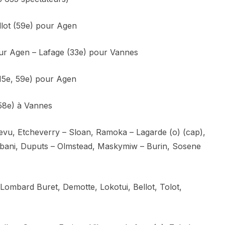
llot (59e) pour Agen
ur Agen – Lafage (33e) pour Vannes
15e, 59e) pour Agen
58e) à Vannes
evu, Etcheverry – Sloan, Ramoka – Lagarde (o) (cap),
 Erbani, Duputs – Olmstead, Maskymiw – Burin, Sosene
 Lombard Buret, Demotte, Lokotui, Bellot, Tolot,