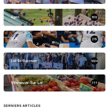
Agen
1512
SUA
215
Lot-Et-Garonne
1024
Villeneuve-Sur-Lot
777
DERNIERS ARTICLES