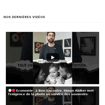
NOS DERNIÈRES VIDÉOS
𝗘𝗰𝗼𝗻𝗼𝗺𝗶𝗲 : 𝗮̀ 𝗕𝗼𝗻-𝗘𝗻𝗰𝗼𝗻𝘁𝗿𝗲, 𝗦𝗶𝗺𝗼𝗻 𝗔𝗯𝗶𝗸𝗲𝗿 𝗺𝗲𝘁
𝗹’𝗲𝘅𝗶𝗴𝗲𝗻𝗰𝗲 𝗱𝗲 𝗹𝗮 𝗽𝗵𝗼𝘁𝗼 𝗮𝘂 𝘀𝗲𝗿𝘃𝗶𝗰𝗲 𝗱𝗲𝘀 𝘀𝗼𝘂𝘃𝗲𝗻𝗶𝗿𝘀