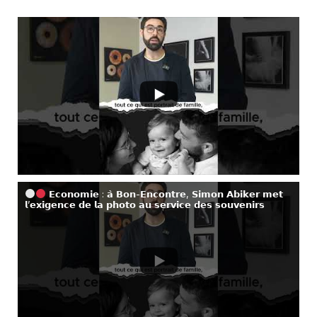
𝗘𝗰𝗼𝗻𝗼𝗺𝗶𝗲 : 𝗮̀ 𝗕𝗼𝗻-𝗘𝗻𝗰𝗼𝗻𝘁𝗿𝗲, 𝗦𝗶𝗺𝗼𝗻 𝗔𝗯𝗶𝗸𝗲𝗿 𝗺𝗲𝘁
𝗹’𝗲𝘅𝗶𝗴𝗲𝗻𝗰𝗲 𝗱𝗲 𝗹𝗮 𝗽𝗵𝗼𝘁𝗼 𝗮𝘂 𝘀𝗲𝗿𝘃𝗶𝗰𝗲 𝗱𝗲𝘀 𝘀𝗼𝘂𝘃𝗲𝗻𝗶𝗿𝘀