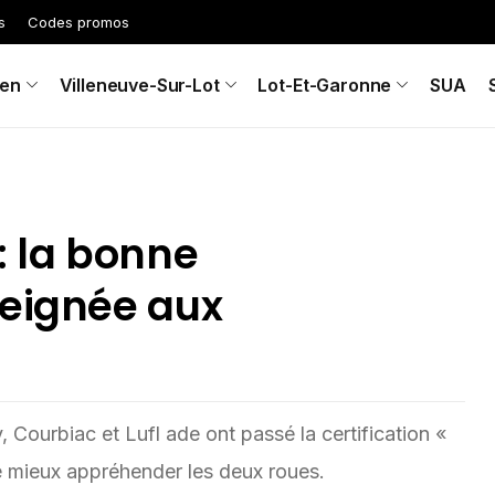
s
Codes promos
en
Villeneuve-Sur-Lot
Lot-Et-Garonne
SUA
: la bonne
seignée aux
Courbiac et Lufl ade ont passé la certification «
de mieux appréhender les deux roues.