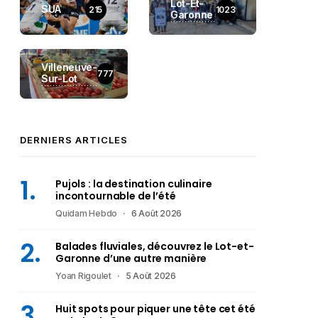
Lot-Et-
SUA
215
1023
Garonne
Villeneuve-
777
Sur-Lot
DERNIERS ARTICLES
Pujols : la destination culinaire
incontournable de l’été
Quidam Hebdo
6 Août 2026
Balades fluviales, découvrez le Lot-et-
Garonne d’une autre manière
Yoan Rigoulet
5 Août 2026
Huit spots pour piquer une tête cet été