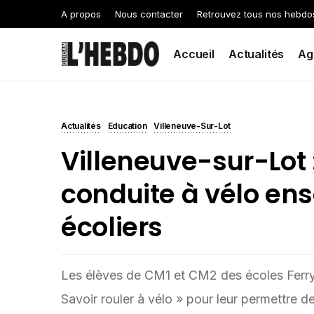
A propos
Nous contacter
Retrouvez tous nos hebdo
Accueil
Actualités
Ag
Actualités
Education
Villeneuve-Sur-Lot
Villeneuve-sur-Lot 
conduite à vélo en
écoliers
Les élèves de CM1 et CM2 des écoles Ferry, 
Savoir rouler à vélo » pour leur permettre 