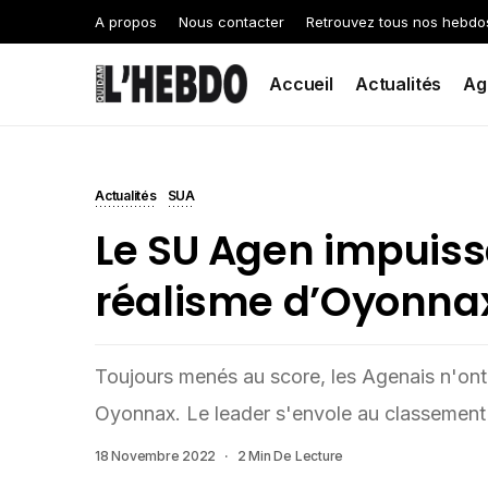
A propos
Nous contacter
Retrouvez tous nos hebdo
Accueil
Actualités
Ag
Actualités
SUA
Le SU Agen impuiss
réalisme d’Oyonna
Toujours menés au score, les Agenais n'ont
Oyonnax. Le leader s'envole au classement 
18 Novembre 2022
2 Min De Lecture