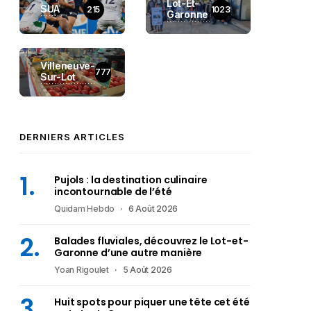
Lot-Et-
SUA
215
1023
Garonne
Villeneuve-
777
Sur-Lot
DERNIERS ARTICLES
Pujols : la destination culinaire
incontournable de l’été
Quidam Hebdo
6 Août 2026
Balades fluviales, découvrez le Lot-et-
Garonne d’une autre manière
Yoan Rigoulet
5 Août 2026
Huit spots pour piquer une tête cet été