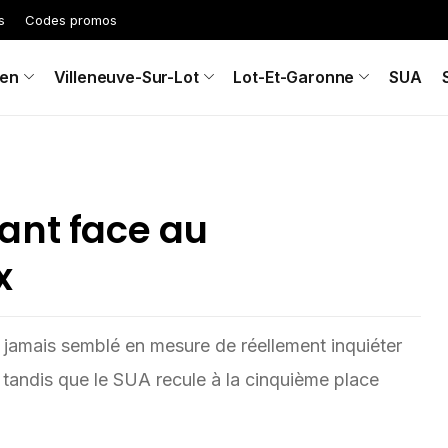
s
Codes promos
en
Villeneuve-Sur-Lot
Lot-Et-Garonne
SUA
ant face au
x
 jamais semblé en mesure de réellement inquiéter
tandis que le SUA recule à la cinquième place