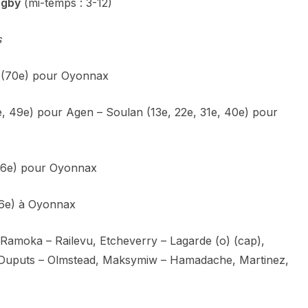
ugby
(mi-temps : 3-12)
s
r (70e) pour Oyonnax
, 49e) pour Agen – Soulan (13e, 22e, 31e, 40e) pour
6e) pour Oyonnax
e) à Oyonnax
 Ramoka – Railevu, Etcheverry – Lagarde (o) (cap),
i, Duputs – Olmstead, Maksymiw – Hamadache, Martinez,