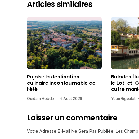
Articles similaires
Pujols : la destination
Balades fl
culinaire incontournable de
le Lot-et-
l’été
autre mani
Quidam Hebdo
6 Août 2026
Yoan Rigoulet
Laisser un commentaire
Votre Adresse E-Mail Ne Sera Pas Publiée.
Les Champs