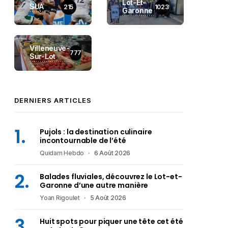
Lot-Et-
SUA
215
1023
Garonne
Villeneuve-
777
Sur-Lot
DERNIERS ARTICLES
Pujols : la destination culinaire
incontournable de l’été
Quidam Hebdo
6 Août 2026
Balades fluviales, découvrez le Lot-et-
Garonne d’une autre manière
Yoan Rigoulet
5 Août 2026
Huit spots pour piquer une tête cet été