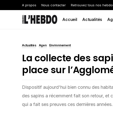
A propos
Nous contacter
Retrouvez tous nos hebdo
Accueil
Actualités
Ag
Actualités
Agen
Environnement
La collecte des sap
place sur l’Agglom
Dispositif aujourd'hui bien connu des habitan
des sapins a récemment fait son retour, et 
qui a fait ses preuves ces dernières années.