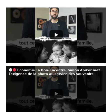
𝗘𝗰𝗼𝗻𝗼𝗺𝗶𝗲 : 𝗮̀ 𝗕𝗼𝗻-𝗘𝗻𝗰𝗼𝗻𝘁𝗿𝗲, 𝗦𝗶𝗺𝗼𝗻 𝗔𝗯𝗶𝗸𝗲𝗿 𝗺𝗲𝘁
𝗹’𝗲𝘅𝗶𝗴𝗲𝗻𝗰𝗲 𝗱𝗲 𝗹𝗮 𝗽𝗵𝗼𝘁𝗼 𝗮𝘂 𝘀𝗲𝗿𝘃𝗶𝗰𝗲 𝗱𝗲𝘀 𝘀𝗼𝘂𝘃𝗲𝗻𝗶𝗿𝘀