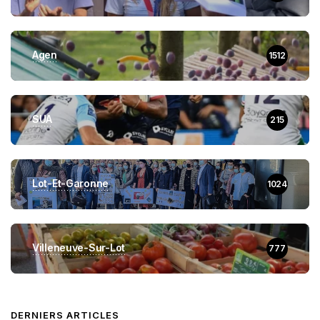
Agen
1512
SUA
215
Lot-Et-Garonne
1024
Villeneuve-Sur-Lot
777
DERNIERS ARTICLES