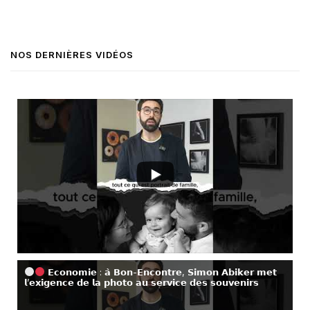
NOS DERNIÈRES VIDÉOS
𝗘𝗰𝗼𝗻𝗼𝗺𝗶𝗲 : 𝗮̀ 𝗕𝗼𝗻-𝗘𝗻𝗰𝗼𝗻𝘁𝗿𝗲, 𝗦𝗶𝗺𝗼𝗻 𝗔𝗯𝗶𝗸𝗲𝗿 𝗺𝗲𝘁
𝗹’𝗲𝘅𝗶𝗴𝗲𝗻𝗰𝗲 𝗱𝗲 𝗹𝗮 𝗽𝗵𝗼𝘁𝗼 𝗮𝘂 𝘀𝗲𝗿𝘃𝗶𝗰𝗲 𝗱𝗲𝘀 𝘀𝗼𝘂𝘃𝗲𝗻𝗶𝗿𝘀