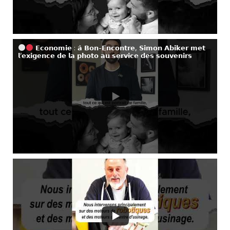
𝗘𝗰𝗼𝗻𝗼𝗺𝗶𝗲 : 𝗮̀ 𝗕𝗼𝗻-𝗘𝗻𝗰𝗼𝗻𝘁𝗿𝗲, 𝗦𝗶𝗺𝗼𝗻 𝗔𝗯𝗶𝗸𝗲𝗿 𝗺𝗲𝘁
𝗹’𝗲𝘅𝗶𝗴𝗲𝗻𝗰𝗲 𝗱𝗲 𝗹𝗮 𝗽𝗵𝗼𝘁𝗼 𝗮𝘂 𝘀𝗲𝗿𝘃𝗶𝗰𝗲 𝗱𝗲𝘀 𝘀𝗼𝘂𝘃𝗲𝗻𝗶𝗿𝘀