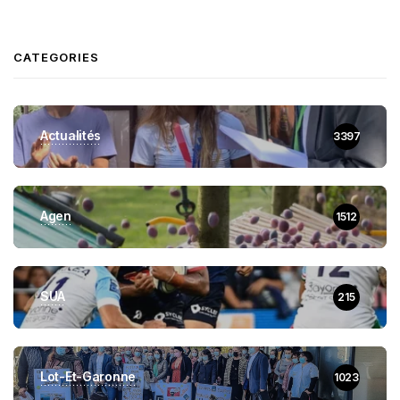
CATEGORIES
Actualités
3397
Agen
1512
SUA
215
Lot-Et-Garonne
1023