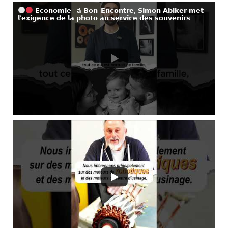
𝗘𝗰𝗼𝗻𝗼𝗺𝗶𝗲 : 𝗮̀ 𝗕𝗼𝗻-𝗘𝗻𝗰𝗼𝗻𝘁𝗿𝗲, 𝗦𝗶𝗺𝗼𝗻 𝗔𝗯𝗶𝗸𝗲𝗿 𝗺𝗲𝘁
𝗹’𝗲𝘅𝗶𝗴𝗲𝗻𝗰𝗲 𝗱𝗲 𝗹𝗮 𝗽𝗵𝗼𝘁𝗼 𝗮𝘂 𝘀𝗲𝗿𝘃𝗶𝗰𝗲 𝗱𝗲𝘀 𝘀𝗼𝘂𝘃𝗲𝗻𝗶𝗿𝘀