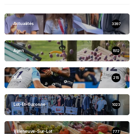
Actualités
3397
Agen
1512
SUA
215
Lot-Et-Garonne
1023
Villeneuve-Sur-Lot
777