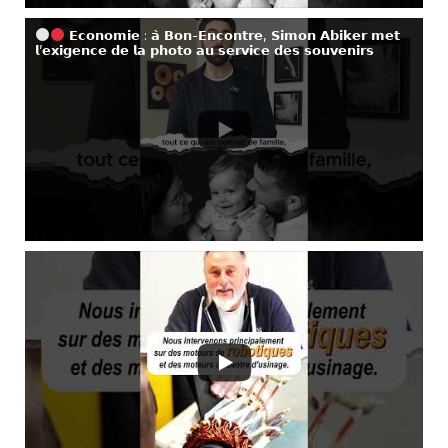
𝗘𝗰𝗼𝗻𝗼𝗺𝗶𝗲 : 𝗮̀ 𝗕𝗼𝗻-𝗘𝗻𝗰𝗼𝗻𝘁𝗿𝗲, 𝗦𝗶𝗺𝗼𝗻 𝗔𝗯𝗶𝗸𝗲𝗿 𝗺𝗲𝘁
𝗹’𝗲𝘅𝗶𝗴𝗲𝗻𝗰𝗲 𝗱𝗲 𝗹𝗮 𝗽𝗵𝗼𝘁𝗼 𝗮𝘂 𝘀𝗲𝗿𝘃𝗶𝗰𝗲 𝗱𝗲𝘀 𝘀𝗼𝘂𝘃𝗲𝗻𝗶𝗿𝘀