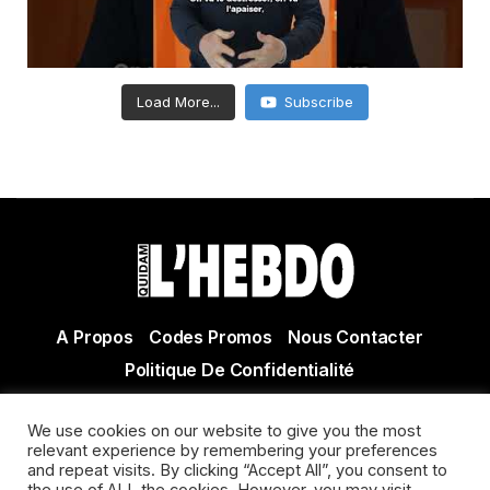
Load More...
Subscribe
A Propos
Codes Promos
Nous Contacter
Politique De Confidentialité
© Copyright 2021 Tous droits réservés Quidam Hebdo
We use cookies on our website to give you the most
Actualité Agen - Actualité en lot et Garonne - Actualité
relevant experience by remembering your preferences
Villeneuve sur Lot
and repeat visits. By clicking “Accept All”, you consent to