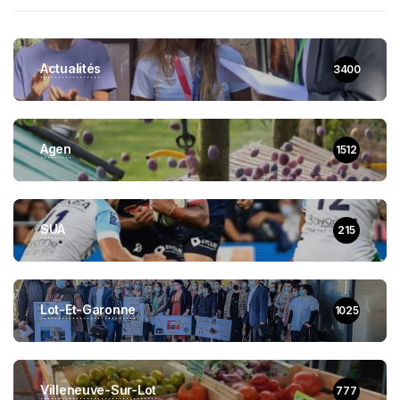
Actualités
3400
Agen
1512
SUA
215
Lot-Et-Garonne
1025
Villeneuve-Sur-Lot
777