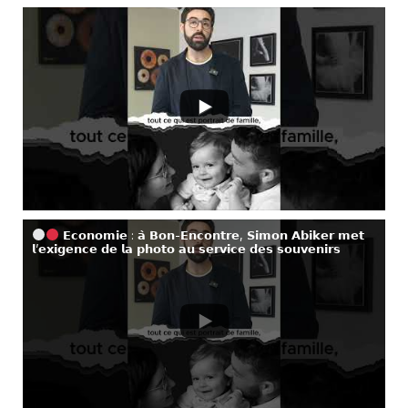
𝗘𝗰𝗼𝗻𝗼𝗺𝗶𝗲 : 𝗮̀ 𝗕𝗼𝗻-𝗘𝗻𝗰𝗼𝗻𝘁𝗿𝗲, 𝗦𝗶𝗺𝗼𝗻 𝗔𝗯𝗶𝗸𝗲𝗿 𝗺𝗲𝘁
𝗹’𝗲𝘅𝗶𝗴𝗲𝗻𝗰𝗲 𝗱𝗲 𝗹𝗮 𝗽𝗵𝗼𝘁𝗼 𝗮𝘂 𝘀𝗲𝗿𝘃𝗶𝗰𝗲 𝗱𝗲𝘀 𝘀𝗼𝘂𝘃𝗲𝗻𝗶𝗿𝘀