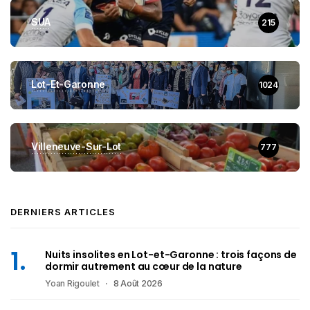
SUA
215
Lot-Et-Garonne
1024
Villeneuve-Sur-Lot
777
DERNIERS ARTICLES
Nuits insolites en Lot-et-Garonne : trois façons de
dormir autrement au cœur de la nature
Yoan Rigoulet
8 Août 2026