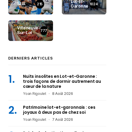
Lot-Et-
SUA
215
1024
Garonne
Villeneuve-
777
Sur-Lot
DERNIERS ARTICLES
Nuits insolites en Lot-et-Garonne :
trois façons de dormir autrement au
cœur de la nature
Yoan Rigoulet
8 Août 2026
Patrimoine lot-et-garonnais : ces
joyaux à deux pas de chez soi
Yoan Rigoulet
7 Août 2026