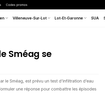
s
Codes promos
en
Villeneuve-Sur-Lot
Lot-Et-Garonne
SUA
 le Sméag se
 le Sméag, est prévu un test d’infiltration d’eau
 formuler une réponse pour combattre les épisodes