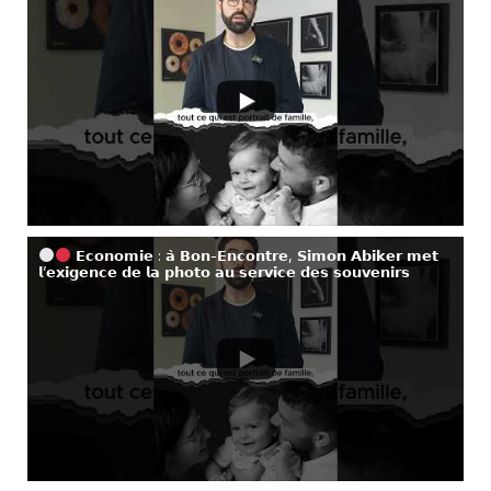
𝗘𝗰𝗼𝗻𝗼𝗺𝗶𝗲 : 𝗮̀ 𝗕𝗼𝗻-𝗘𝗻𝗰𝗼𝗻𝘁𝗿𝗲, 𝗦𝗶𝗺𝗼𝗻 𝗔𝗯𝗶𝗸𝗲𝗿 𝗺𝗲𝘁
𝗹’𝗲𝘅𝗶𝗴𝗲𝗻𝗰𝗲 𝗱𝗲 𝗹𝗮 𝗽𝗵𝗼𝘁𝗼 𝗮𝘂 𝘀𝗲𝗿𝘃𝗶𝗰𝗲 𝗱𝗲𝘀 𝘀𝗼𝘂𝘃𝗲𝗻𝗶𝗿𝘀