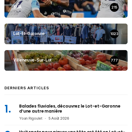
SUA
215
Lot-Et-Garonne
1023
Villeneuve-Sur-Lot
777
DERNIERS ARTICLES
Balades fluviales, découvrez le Lot-et-Garonne
d’une autre manière
Yoan Rigoulet
5 Août 2026
Huit spots pour piquer une tête cet été en Lot-et-