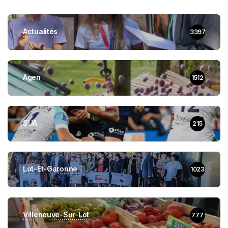
Actualités
3397
Agen
1512
SUA
215
Lot-Et-Garonne
1023
Villeneuve-Sur-Lot
777