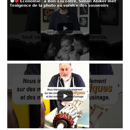
𝗘𝗰𝗼𝗻𝗼𝗺𝗶𝗲 : 𝗮̀ 𝗕𝗼𝗻-𝗘𝗻𝗰𝗼𝗻𝘁𝗿𝗲, 𝗦𝗶𝗺𝗼𝗻 𝗔𝗯𝗶𝗸𝗲𝗿 𝗺𝗲𝘁
𝗹’𝗲𝘅𝗶𝗴𝗲𝗻𝗰𝗲 𝗱𝗲 𝗹𝗮 𝗽𝗵𝗼𝘁𝗼 𝗮𝘂 𝘀𝗲𝗿𝘃𝗶𝗰𝗲 𝗱𝗲𝘀 𝘀𝗼𝘂𝘃𝗲𝗻𝗶𝗿𝘀