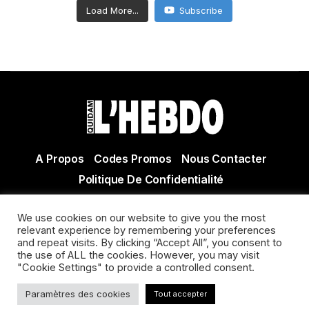
Load More...
Subscribe
A Propos
Codes Promos
Nous Contacter
Politique De Confidentialité
© Copyright 2021 Tous droits réservés Quidam Hebdo
We use cookies on our website to give you the most
Actualité Agen - Actualité en lot et Garonne - Actualité
relevant experience by remembering your preferences
Villeneuve sur Lot
and repeat visits. By clicking “Accept All”, you consent to
the use of ALL the cookies. However, you may visit
"Cookie Settings" to provide a controlled consent.
Paramètres des cookies
Tout accepter