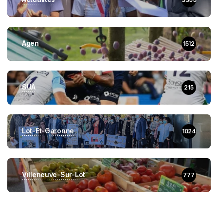
Agen
1512
SUA
215
Lot-Et-Garonne
1024
Villeneuve-Sur-Lot
777