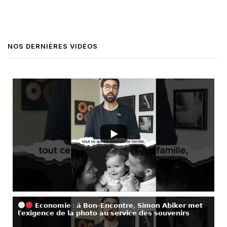
NOS DERNIÈRES VIDÉOS
𝗘𝗰𝗼𝗻𝗼𝗺𝗶𝗲 : 𝗮̀ 𝗕𝗼𝗻-𝗘𝗻𝗰𝗼𝗻𝘁𝗿𝗲, 𝗦𝗶𝗺𝗼𝗻 𝗔𝗯𝗶𝗸𝗲𝗿 𝗺𝗲𝘁
𝗹’𝗲𝘅𝗶𝗴𝗲𝗻𝗰𝗲 𝗱𝗲 𝗹𝗮 𝗽𝗵𝗼𝘁𝗼 𝗮𝘂 𝘀𝗲𝗿𝘃𝗶𝗰𝗲 𝗱𝗲𝘀 𝘀𝗼𝘂𝘃𝗲𝗻𝗶𝗿𝘀