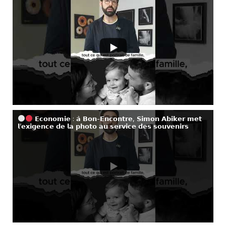
𝗘𝗰𝗼𝗻𝗼𝗺𝗶𝗲 : 𝗮̀ 𝗕𝗼𝗻-𝗘𝗻𝗰𝗼𝗻𝘁𝗿𝗲, 𝗦𝗶𝗺𝗼𝗻 𝗔𝗯𝗶𝗸𝗲𝗿 𝗺𝗲𝘁
𝗹’𝗲𝘅𝗶𝗴𝗲𝗻𝗰𝗲 𝗱𝗲 𝗹𝗮 𝗽𝗵𝗼𝘁𝗼 𝗮𝘂 𝘀𝗲𝗿𝘃𝗶𝗰𝗲 𝗱𝗲𝘀 𝘀𝗼𝘂𝘃𝗲𝗻𝗶𝗿𝘀