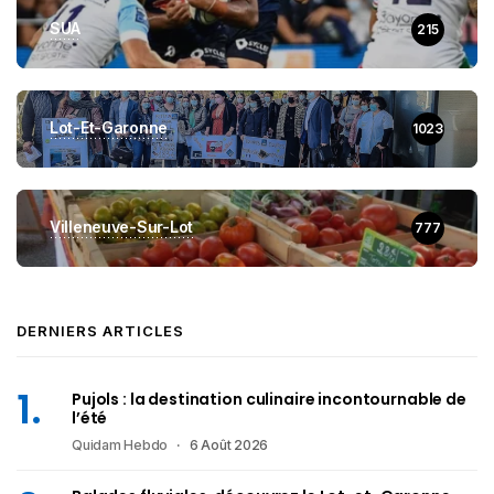
SUA
215
Lot-Et-Garonne
1023
Villeneuve-Sur-Lot
777
DERNIERS ARTICLES
Pujols : la destination culinaire incontournable de
l’été
Quidam Hebdo
6 Août 2026