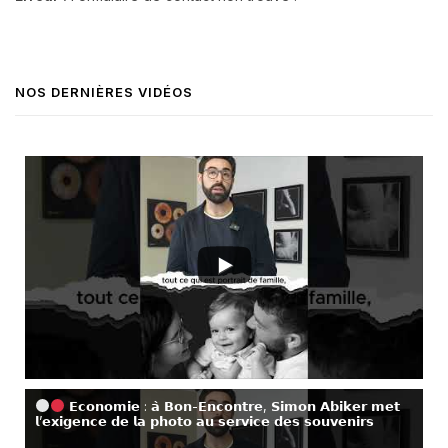
NOS DERNIÈRES VIDÉOS
𝗘𝗰𝗼𝗻𝗼𝗺𝗶𝗲 : 𝗮̀ 𝗕𝗼𝗻-𝗘𝗻𝗰𝗼𝗻𝘁𝗿𝗲, 𝗦𝗶𝗺𝗼𝗻 𝗔𝗯𝗶𝗸𝗲𝗿 𝗺𝗲𝘁
𝗹’𝗲𝘅𝗶𝗴𝗲𝗻𝗰𝗲 𝗱𝗲 𝗹𝗮 𝗽𝗵𝗼𝘁𝗼 𝗮𝘂 𝘀𝗲𝗿𝘃𝗶𝗰𝗲 𝗱𝗲𝘀 𝘀𝗼𝘂𝘃𝗲𝗻𝗶𝗿𝘀