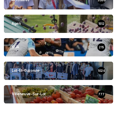
3399
Agen
1512
SUA
215
Lot-Et-Garonne
1024
Villeneuve-Sur-Lot
777