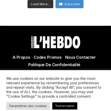
Load More...
Subscribe
A Propos
Codes Promos
Nous Contacter
Politique De Confidentialité
© Copyright 2021 Tous droits réservés Quidam Hebdo
We use cookies on our website to give you the most
Actualité Agen - Actualité en lot et Garonne - Actualité
relevant experience by remembering your preferences
Villeneuve sur Lot
and repeat visits. By clicking “Accept All”, you consent to
the use of ALL the cookies. However, you may visit
"Cookie Settings" to provide a controlled consent.
Paramètres des cookies
Tout accepter