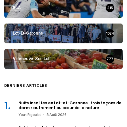
SUA
215
Lot-Et-Garonne
1024
Villeneuve-Sur-Lot
777
DERNIERS ARTICLES
Nuits insolites en Lot-et-Garonne : trois façons de
dormir autrement au cœur de la nature
Yoan Rigoulet
8 Août 2026