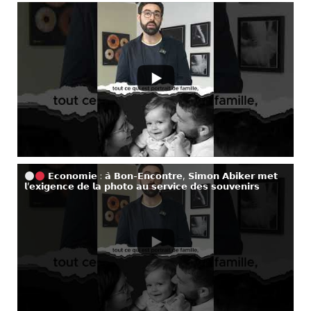
𝗘𝗰𝗼𝗻𝗼𝗺𝗶𝗲 : 𝗮̀ 𝗕𝗼𝗻-𝗘𝗻𝗰𝗼𝗻𝘁𝗿𝗲, 𝗦𝗶𝗺𝗼𝗻 𝗔𝗯𝗶𝗸𝗲𝗿 𝗺𝗲𝘁
𝗹’𝗲𝘅𝗶𝗴𝗲𝗻𝗰𝗲 𝗱𝗲 𝗹𝗮 𝗽𝗵𝗼𝘁𝗼 𝗮𝘂 𝘀𝗲𝗿𝘃𝗶𝗰𝗲 𝗱𝗲𝘀 𝘀𝗼𝘂𝘃𝗲𝗻𝗶𝗿𝘀