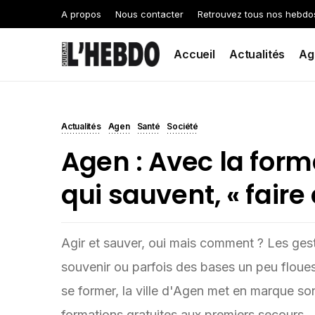
A propos
Nous contacter
Retrouvez tous nos hebdo
Accueil
Actualités
Ag
Actualités
Agen
Santé
Société
Agen : Avec la form
qui sauvent, « faire
Agir et sauver, oui mais comment ? Les gest
souvenir ou parfois des bases un peu floues
se former, la ville d'Agen met en marque 
formations gratuites aux premiers secours.