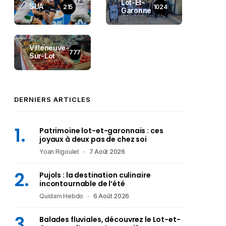
Lot-Et-
SUA
215
1024
Garonne
Villeneuve-
777
Sur-Lot
DERNIERS ARTICLES
Patrimoine lot-et-garonnais : ces
joyaux à deux pas de chez soi
Yoan Rigoulet
7 Août 2026
Pujols : la destination culinaire
incontournable de l’été
Quidam Hebdo
6 Août 2026
Balades fluviales, découvrez le Lot-et-