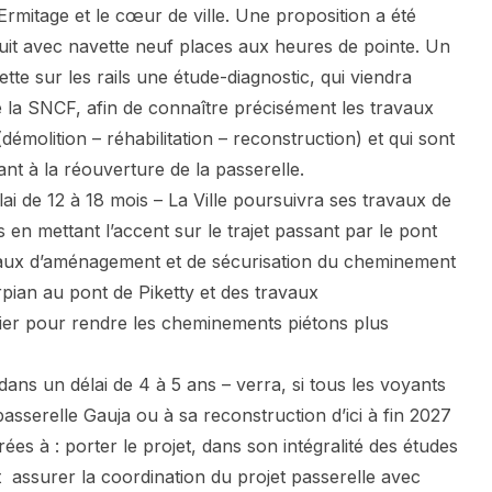
l’Ermitage et le cœur de ville. Une proposition a été
cuit avec navette neuf places aux heures de pointe. Un
tte sur les rails une étude-diagnostic, qui viendra
de la SNCF, afin de connaître précisément les travaux
 (démolition – réhabilitation – reconstruction) et qui sont
ant à la réouverture de la passerelle.
i de 12 à 18 mois – La Ville poursuivra ses travaux de
is en mettant l’accent sur le trajet passant par le pont
avaux d’aménagement et de sécurisation du cheminement
rpian au pont de Piketty et des travaux
er pour rendre les cheminements piétons plus
 dans un délai de 4 à 5 ans – verra, si tous les voyants
passerelle Gauja ou à sa reconstruction d’ici à fin 2027
es à : porter le projet, dans son intégralité des études
et assurer la coordination du projet passerelle avec