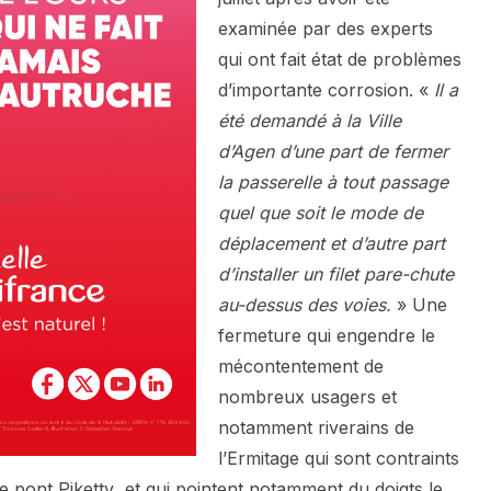
examinée par des experts
qui ont fait état de problèmes
d’importante corrosion. «
Il a
été demandé à la Ville
d’Agen d’une part de fermer
la passerelle à tout passage
quel que soit le mode de
déplacement et d’autre part
d’installer un filet pare-chute
au-dessus des voies.
» Une
fermeture qui engendre le
mécontentement de
nombreux usagers et
notamment riverains de
l’Ermitage qui sont contraints
le pont Piketty et qui pointent notamment du doigts le