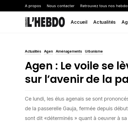
A propos
Nous contacter
Retrouvez tous nos hebdo
Accueil
Actualités
Ag
Actualités
Agen
Aménagements
Urbanisme
Agen : Le voile se lè
sur l’avenir de la 
Ce lundi, les élus agenais se sont prononcés
de la passerelle Gauja, fermée depuis début j
sont dit «déterminés » quant à oeuvrer à sa