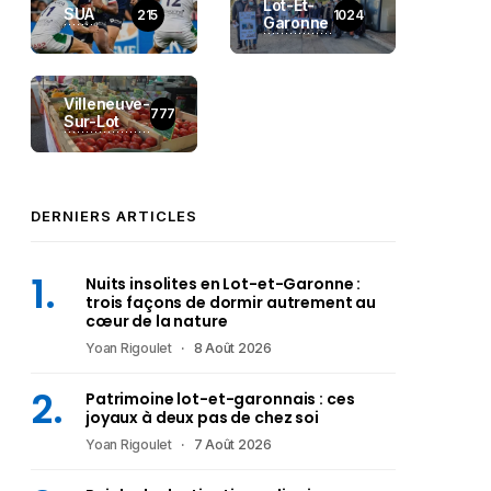
Lot-Et-
SUA
215
1024
Garonne
Villeneuve-
777
Sur-Lot
DERNIERS ARTICLES
Nuits insolites en Lot-et-Garonne :
trois façons de dormir autrement au
cœur de la nature
Yoan Rigoulet
8 Août 2026
Patrimoine lot-et-garonnais : ces
joyaux à deux pas de chez soi
Yoan Rigoulet
7 Août 2026