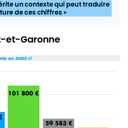
érite un contexte qui peut traduire
ture de ces chiffres »
ot-et-Garonne