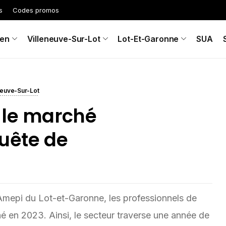
s
Codes promos
en
Villeneuve-Sur-Lot
Lot-Et-Garonne
SUA
neuve-Sur-Lot
 le marché
quête de
Amepi du Lot-et-Garonne, les professionnels de
ché en 2023. Ainsi, le secteur traverse une année de