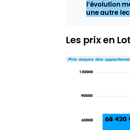
l’évolution m
une autre lec
Les prix en L