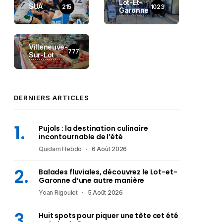
Lot-Et-
SUA
215
1023
Garonne
Villeneuve-
777
Sur-Lot
DERNIERS ARTICLES
Pujols : la destination culinaire
incontournable de l’été
Quidam Hebdo
6 Août 2026
Balades fluviales, découvrez le Lot-et-
Garonne d’une autre manière
Yoan Rigoulet
5 Août 2026
Huit spots pour piquer une tête cet été