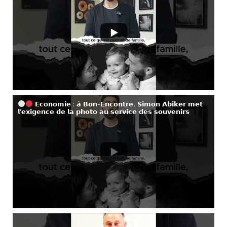
𝗘𝗰𝗼𝗻𝗼𝗺𝗶𝗲 : 𝗮̀ 𝗕𝗼𝗻-𝗘𝗻𝗰𝗼𝗻𝘁𝗿𝗲, 𝗦𝗶𝗺𝗼𝗻 𝗔𝗯𝗶𝗸𝗲𝗿 𝗺𝗲𝘁
𝗹’𝗲𝘅𝗶𝗴𝗲𝗻𝗰𝗲 𝗱𝗲 𝗹𝗮 𝗽𝗵𝗼𝘁𝗼 𝗮𝘂 𝘀𝗲𝗿𝘃𝗶𝗰𝗲 𝗱𝗲𝘀 𝘀𝗼𝘂𝘃𝗲𝗻𝗶𝗿𝘀