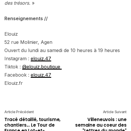
des trésors.
»
Renseignements //
Elouiz
52 rue Molinier, Agen
Ouvert du lundi au samedi de 10 heures à 19 heures
Instagram :
elouiz.47
Tiktok :
@elouiz.boutique
Facebook :
elouiz.47
Elouiz.fr
Article Précédent
Article Suivant
Tracé détaillé, tourisme,
Villeneuvois : une
chantiers... Le Tour de
semaine au coeur des
France en Lot-et-
"Lettres du monde"