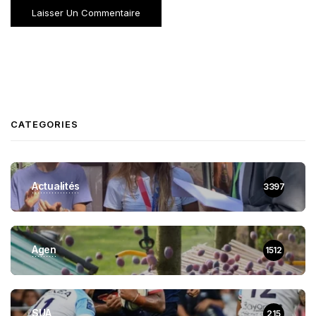
CATEGORIES
Actualités
3397
Agen
1512
SUA
215